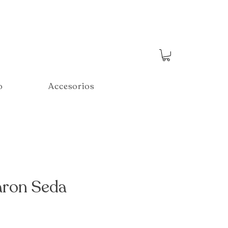
o
Accesorios
aron Seda