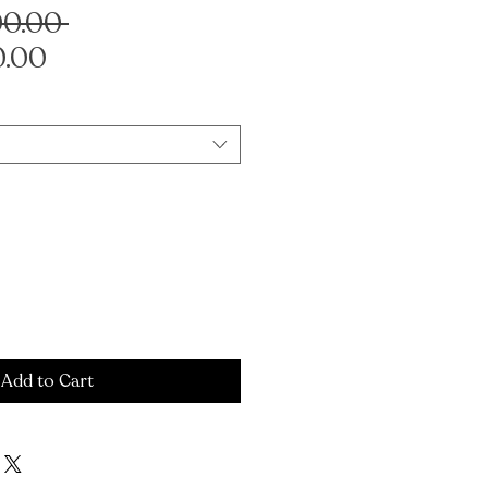
Regular
00.00 
Sale
Price
0.00
Price
Add to Cart