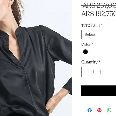
 ARS 257,0
ARS 192,75
T1 T2 T3 T4
*
Select
Color
*
Quantity
*