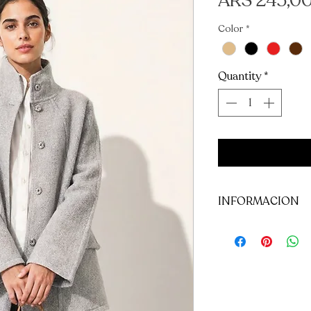
ARS 245,0
Color
*
Quantity
*
INFORMACION
Por alguna duda o
al whatsapp
(+54 9 )
113632364