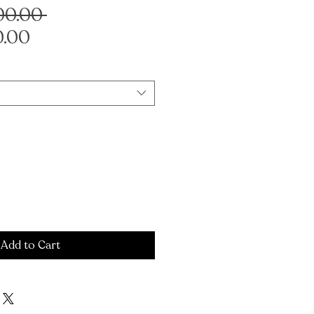
Regular
00.00 
Sale
Price
0.00
Price
Add to Cart