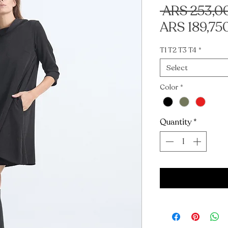
 ARS 253,0
ARS 189,75
T1 T2 T3 T4
*
Select
Color
*
Quantity
*