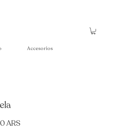
o
Accesorios
ela
Precio
00 ARS