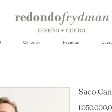
!
Carteras
Prendas
Cuer
Saco Can
1.050.000,