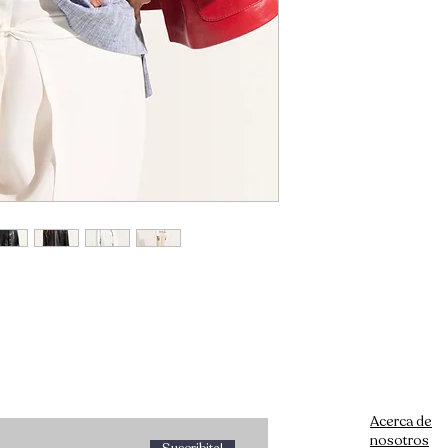
estan en producci
Si no esta en stoc
desearias llevar.
Acerca de
nosotros