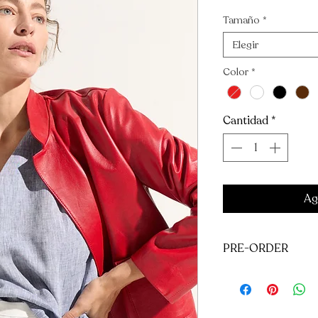
Tamaño
*
Elegir
Color
*
Cantidad
*
Ag
PRE-ORDER
Campera en cuero 
estilo Channel. Tie
Cierra con botones