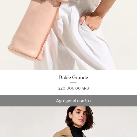
Balde Grande
Vista rápida
Precio
220.000,00 ARS
Agregar al carrito