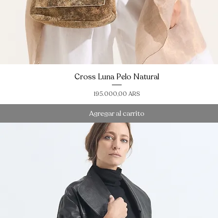
Cross Luna Pelo Natural
Vista rápida
Precio
195.000,00 ARS
Agregar al carrito