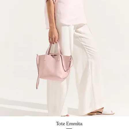
Tote Emmita
Vista rápida