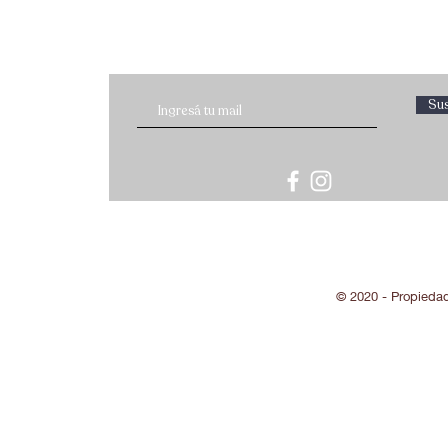
Sus
© 2020 - Propieda