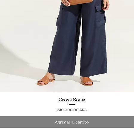
Cross Sonia
Vista rápida
Precio
240.000,00 ARS
Agregar al carrito