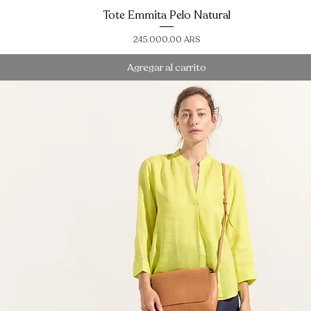
Tote Emmita Pelo Natural
Vista rápida
Precio
245.000,00 ARS
Agregar al carrito