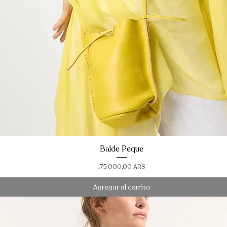
Balde Peque
Vista rápida
Precio
175.000,00 ARS
Agregar al carrito