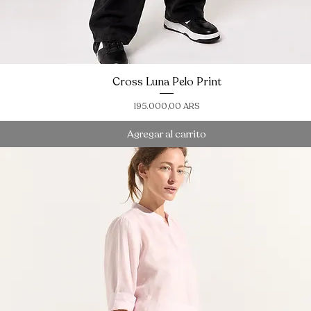
Cross Luna Pelo Print
Vista rápida
Precio
195.000,00 ARS
Agregar al carrito