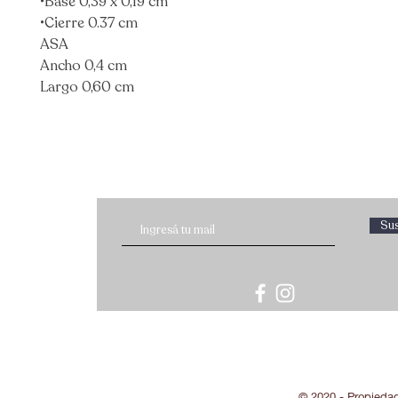
•Base 0,39 x 0,19 cm
•Cierre 0.37 cm
ASA
Ancho 0,4 cm
Largo 0,60 cm
Sus
© 2020 - Propieda